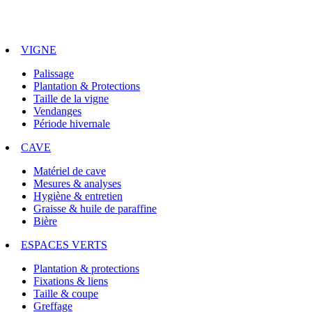
VIGNE
Palissage
Plantation & Protections
Taille de la vigne
Vendanges
Période hivernale
CAVE
Matériel de cave
Mesures & analyses
Hygiène & entretien
Graisse & huile de paraffine
Bière
ESPACES VERTS
Plantation & protections
Fixations & liens
Taille & coupe
Greffage