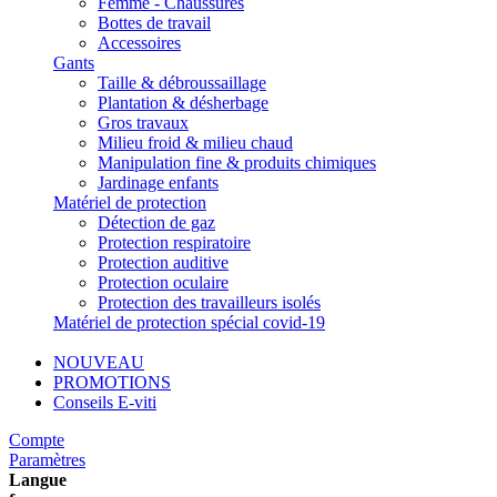
Femme - Chaussures
Bottes de travail
Accessoires
Gants
Taille & débroussaillage
Plantation & désherbage
Gros travaux
Milieu froid & milieu chaud
Manipulation fine & produits chimiques
Jardinage enfants
Matériel de protection
Détection de gaz
Protection respiratoire
Protection auditive
Protection oculaire
Protection des travailleurs isolés
Matériel de protection spécial covid-19
NOUVEAU
PROMOTIONS
Conseils E-viti
Compte
Paramètres
Langue