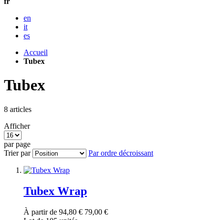
fr
en
it
es
Accueil
Tubex
Tubex
8
articles
Afficher
par page
Trier par
Par ordre décroissant
Tubex Wrap
À partir de
94,80 €
79,00 €