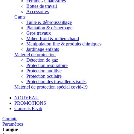
Femme - Chaussures
Bottes de travail
Accessoires
Gants
Taille & débroussaillage
Plantation & désherbage
Gros travaux
Milieu froid & milieu chaud
Manipulation fine & produits chimiques
Jardinage enfants
Matériel de protection
Détection de gaz
Protection respiratoire
Protection auditive
Protection oculaire
Protection des travailleurs isolés
Matériel de protection spécial covid-19
NOUVEAU
PROMOTIONS
Conseils E-viti
Compte
Paramètres
Langue