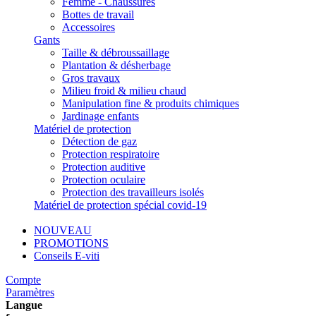
Femme - Chaussures
Bottes de travail
Accessoires
Gants
Taille & débroussaillage
Plantation & désherbage
Gros travaux
Milieu froid & milieu chaud
Manipulation fine & produits chimiques
Jardinage enfants
Matériel de protection
Détection de gaz
Protection respiratoire
Protection auditive
Protection oculaire
Protection des travailleurs isolés
Matériel de protection spécial covid-19
NOUVEAU
PROMOTIONS
Conseils E-viti
Compte
Paramètres
Langue