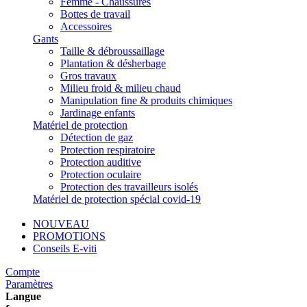
Femme - Chaussures
Bottes de travail
Accessoires
Gants
Taille & débroussaillage
Plantation & désherbage
Gros travaux
Milieu froid & milieu chaud
Manipulation fine & produits chimiques
Jardinage enfants
Matériel de protection
Détection de gaz
Protection respiratoire
Protection auditive
Protection oculaire
Protection des travailleurs isolés
Matériel de protection spécial covid-19
NOUVEAU
PROMOTIONS
Conseils E-viti
Compte
Paramètres
Langue