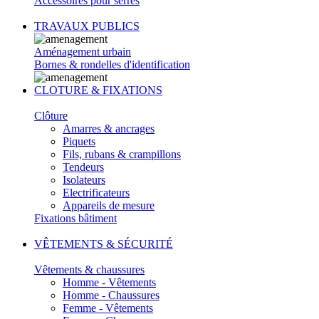
Accessoires pour serres
TRAVAUX PUBLICS
Aménagement urbain
Bornes & rondelles d'identification
CLOTURE & FIXATIONS
Clôture
Amarres & ancrages
Piquets
Fils, rubans & crampillons
Tendeurs
Isolateurs
Electrificateurs
Appareils de mesure
Fixations bâtiment
VÊTEMENTS & SÉCURITÉ
Vêtements & chaussures
Homme - Vêtements
Homme - Chaussures
Femme - Vêtements