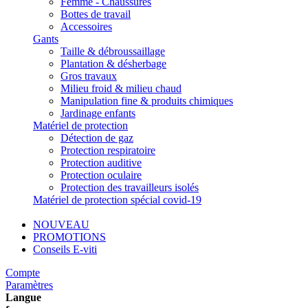
Femme - Chaussures
Bottes de travail
Accessoires
Gants
Taille & débroussaillage
Plantation & désherbage
Gros travaux
Milieu froid & milieu chaud
Manipulation fine & produits chimiques
Jardinage enfants
Matériel de protection
Détection de gaz
Protection respiratoire
Protection auditive
Protection oculaire
Protection des travailleurs isolés
Matériel de protection spécial covid-19
NOUVEAU
PROMOTIONS
Conseils E-viti
Compte
Paramètres
Langue