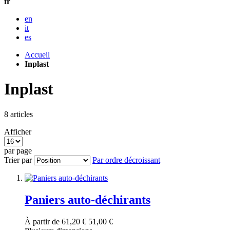
fr
en
it
es
Accueil
Inplast
Inplast
8
articles
Afficher
par page
Trier par
Par ordre décroissant
Paniers auto-déchirants
À partir de
61,20 €
51,00 €