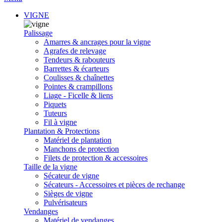
VIGNE
Palissage
Amarres & ancrages pour la vigne
Agrafes de relevage
Tendeurs & rabouteurs
Barrettes & écarteurs
Coulisses & chaînettes
Pointes & crampillons
Liage - Ficelle & liens
Piquets
Tuteurs
Fil à vigne
Plantation & Protections
Matériel de plantation
Manchons de protection
Filets de protection & accessoires
Taille de la vigne
Sécateur de vigne
Sécateurs - Accessoires et pièces de rechange
Sièges de vigne
Pulvérisateurs
Vendanges
Matériel de vendanges