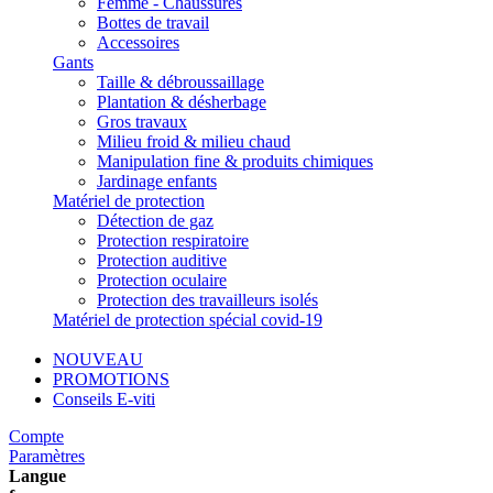
Femme - Chaussures
Bottes de travail
Accessoires
Gants
Taille & débroussaillage
Plantation & désherbage
Gros travaux
Milieu froid & milieu chaud
Manipulation fine & produits chimiques
Jardinage enfants
Matériel de protection
Détection de gaz
Protection respiratoire
Protection auditive
Protection oculaire
Protection des travailleurs isolés
Matériel de protection spécial covid-19
NOUVEAU
PROMOTIONS
Conseils E-viti
Compte
Paramètres
Langue