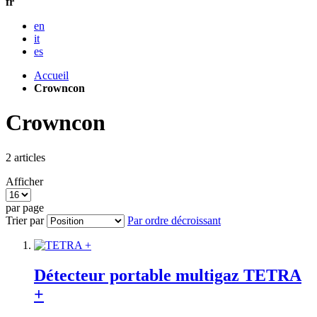
fr
en
it
es
Accueil
Crowncon
Crowncon
2
articles
Afficher
par page
Trier par
Par ordre décroissant
Détecteur portable multigaz TETRA
+