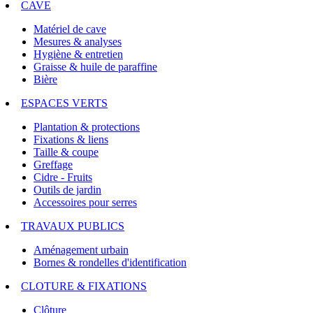
CAVE
Matériel de cave
Mesures & analyses
Hygiène & entretien
Graisse & huile de paraffine
Bière
ESPACES VERTS
Plantation & protections
Fixations & liens
Taille & coupe
Greffage
Cidre - Fruits
Outils de jardin
Accessoires pour serres
TRAVAUX PUBLICS
Aménagement urbain
Bornes & rondelles d'identification
CLOTURE & FIXATIONS
Clôture