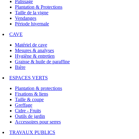
Palissage
Plantation & Protections
Taille de la vigne
Vendanges
Période hivernale
CAVE
Matériel de cave
Mesures & analyses
Hygiène & entretien
Graisse & huile de paraffine
Bière
ESPACES VERTS
Plantation & protections
Fixations & liens
Taille & coupe
Greffage
Cidre - Fruits
Outils de jardin
Accessoires pour serres
TRAVAUX PUBLICS