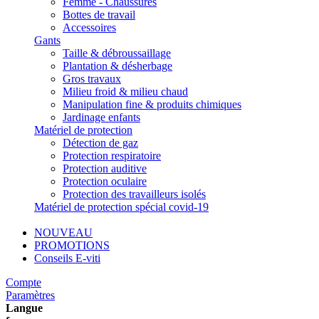
Femme - Chaussures
Bottes de travail
Accessoires
Gants
Taille & débroussaillage
Plantation & désherbage
Gros travaux
Milieu froid & milieu chaud
Manipulation fine & produits chimiques
Jardinage enfants
Matériel de protection
Détection de gaz
Protection respiratoire
Protection auditive
Protection oculaire
Protection des travailleurs isolés
Matériel de protection spécial covid-19
NOUVEAU
PROMOTIONS
Conseils E-viti
Compte
Paramètres
Langue