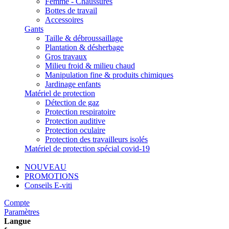
Femme - Chaussures
Bottes de travail
Accessoires
Gants
Taille & débroussaillage
Plantation & désherbage
Gros travaux
Milieu froid & milieu chaud
Manipulation fine & produits chimiques
Jardinage enfants
Matériel de protection
Détection de gaz
Protection respiratoire
Protection auditive
Protection oculaire
Protection des travailleurs isolés
Matériel de protection spécial covid-19
NOUVEAU
PROMOTIONS
Conseils E-viti
Compte
Paramètres
Langue