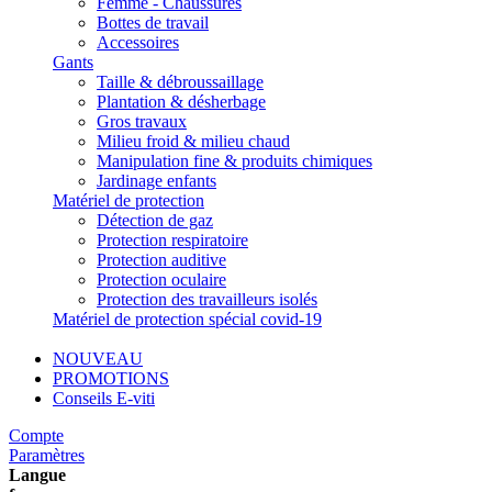
Femme - Chaussures
Bottes de travail
Accessoires
Gants
Taille & débroussaillage
Plantation & désherbage
Gros travaux
Milieu froid & milieu chaud
Manipulation fine & produits chimiques
Jardinage enfants
Matériel de protection
Détection de gaz
Protection respiratoire
Protection auditive
Protection oculaire
Protection des travailleurs isolés
Matériel de protection spécial covid-19
NOUVEAU
PROMOTIONS
Conseils E-viti
Compte
Paramètres
Langue