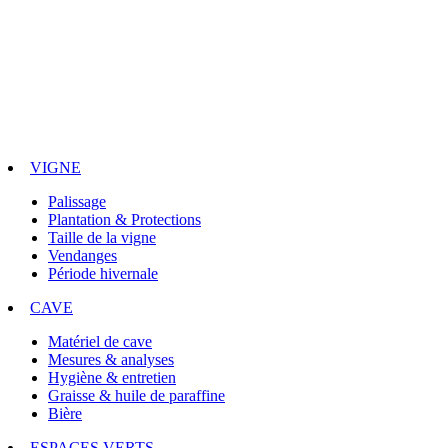
VIGNE
Palissage
Plantation & Protections
Taille de la vigne
Vendanges
Période hivernale
CAVE
Matériel de cave
Mesures & analyses
Hygiène & entretien
Graisse & huile de paraffine
Bière
ESPACES VERTS