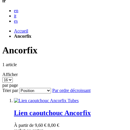
fr
en
it
es
Accueil
Ancorfix
Ancorfix
1
article
Afficher
par page
Trier par
Par ordre décroissant
Lien caoutchouc Ancorfix
À partir de
9,60 €
8,00 €