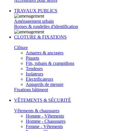
Accessoires pour serres
TRAVAUX PUBLICS
Aménagement urbain
Bornes & rondelles d'identification
CLOTURE & FIXATIONS
Clôture
Amarres & ancrages
Piquets
Fils, rubans & crampillons
Tendeurs
Isolateurs
Electrificateurs
Appareils de mesure
Fixations bâtiment
VÊTEMENTS & SÉCURITÉ
Vêtements & chaussures
Homme - Vêtements
Homme - Chaussures
Femme - Vêtements