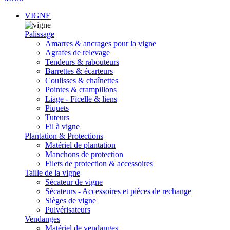
VIGNE
Palissage
Amarres & ancrages pour la vigne
Agrafes de relevage
Tendeurs & rabouteurs
Barrettes & écarteurs
Coulisses & chaînettes
Pointes & crampillons
Liage - Ficelle & liens
Piquets
Tuteurs
Fil à vigne
Plantation & Protections
Matériel de plantation
Manchons de protection
Filets de protection & accessoires
Taille de la vigne
Sécateur de vigne
Sécateurs - Accessoires et pièces de rechange
Sièges de vigne
Pulvérisateurs
Vendanges
Matériel de vendanges