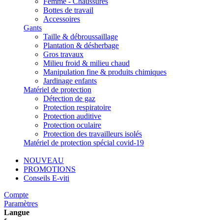
Femme - Chaussures
Bottes de travail
Accessoires
Gants
Taille & débroussaillage
Plantation & désherbage
Gros travaux
Milieu froid & milieu chaud
Manipulation fine & produits chimiques
Jardinage enfants
Matériel de protection
Détection de gaz
Protection respiratoire
Protection auditive
Protection oculaire
Protection des travailleurs isolés
Matériel de protection spécial covid-19
NOUVEAU
PROMOTIONS
Conseils E-viti
Compte
Paramètres
Langue