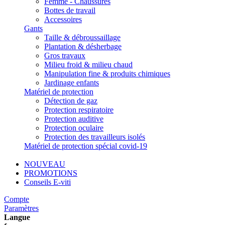
Femme - Chaussures
Bottes de travail
Accessoires
Gants
Taille & débroussaillage
Plantation & désherbage
Gros travaux
Milieu froid & milieu chaud
Manipulation fine & produits chimiques
Jardinage enfants
Matériel de protection
Détection de gaz
Protection respiratoire
Protection auditive
Protection oculaire
Protection des travailleurs isolés
Matériel de protection spécial covid-19
NOUVEAU
PROMOTIONS
Conseils E-viti
Compte
Paramètres
Langue