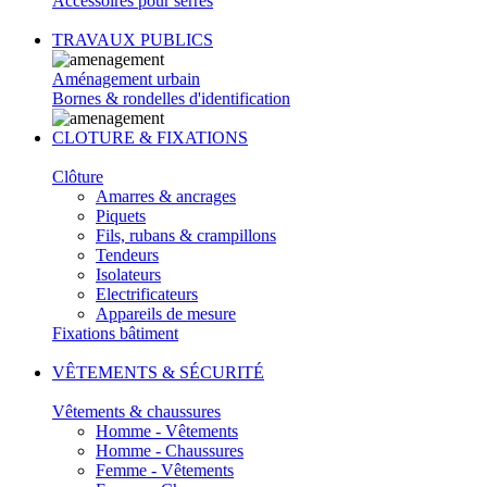
Accessoires pour serres
TRAVAUX PUBLICS
Aménagement urbain
Bornes & rondelles d'identification
CLOTURE & FIXATIONS
Clôture
Amarres & ancrages
Piquets
Fils, rubans & crampillons
Tendeurs
Isolateurs
Electrificateurs
Appareils de mesure
Fixations bâtiment
VÊTEMENTS & SÉCURITÉ
Vêtements & chaussures
Homme - Vêtements
Homme - Chaussures
Femme - Vêtements