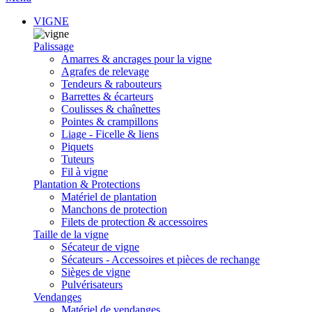
VIGNE
Palissage
Amarres & ancrages pour la vigne
Agrafes de relevage
Tendeurs & rabouteurs
Barrettes & écarteurs
Coulisses & chaînettes
Pointes & crampillons
Liage - Ficelle & liens
Piquets
Tuteurs
Fil à vigne
Plantation & Protections
Matériel de plantation
Manchons de protection
Filets de protection & accessoires
Taille de la vigne
Sécateur de vigne
Sécateurs - Accessoires et pièces de rechange
Sièges de vigne
Pulvérisateurs
Vendanges
Matériel de vendanges