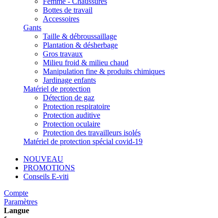
Femme - Chaussures
Bottes de travail
Accessoires
Gants
Taille & débroussaillage
Plantation & désherbage
Gros travaux
Milieu froid & milieu chaud
Manipulation fine & produits chimiques
Jardinage enfants
Matériel de protection
Détection de gaz
Protection respiratoire
Protection auditive
Protection oculaire
Protection des travailleurs isolés
Matériel de protection spécial covid-19
NOUVEAU
PROMOTIONS
Conseils E-viti
Compte
Paramètres
Langue