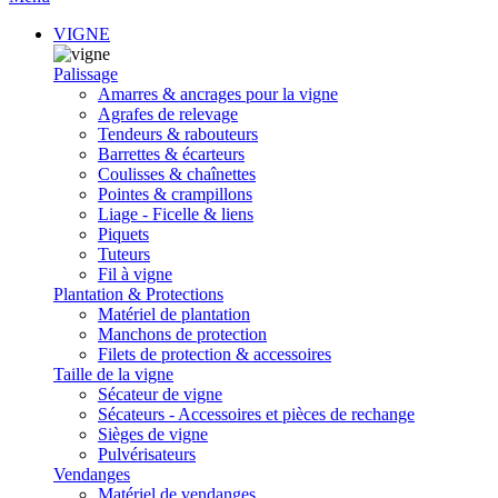
VIGNE
Palissage
Amarres & ancrages pour la vigne
Agrafes de relevage
Tendeurs & rabouteurs
Barrettes & écarteurs
Coulisses & chaînettes
Pointes & crampillons
Liage - Ficelle & liens
Piquets
Tuteurs
Fil à vigne
Plantation & Protections
Matériel de plantation
Manchons de protection
Filets de protection & accessoires
Taille de la vigne
Sécateur de vigne
Sécateurs - Accessoires et pièces de rechange
Sièges de vigne
Pulvérisateurs
Vendanges
Matériel de vendanges