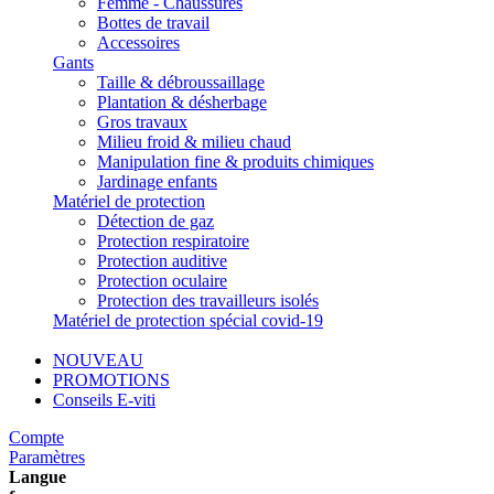
Femme - Chaussures
Bottes de travail
Accessoires
Gants
Taille & débroussaillage
Plantation & désherbage
Gros travaux
Milieu froid & milieu chaud
Manipulation fine & produits chimiques
Jardinage enfants
Matériel de protection
Détection de gaz
Protection respiratoire
Protection auditive
Protection oculaire
Protection des travailleurs isolés
Matériel de protection spécial covid-19
NOUVEAU
PROMOTIONS
Conseils E-viti
Compte
Paramètres
Langue