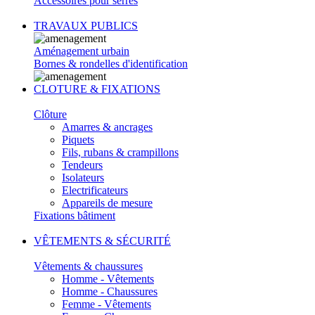
Accessoires pour serres
TRAVAUX PUBLICS
Aménagement urbain
Bornes & rondelles d'identification
CLOTURE & FIXATIONS
Clôture
Amarres & ancrages
Piquets
Fils, rubans & crampillons
Tendeurs
Isolateurs
Electrificateurs
Appareils de mesure
Fixations bâtiment
VÊTEMENTS & SÉCURITÉ
Vêtements & chaussures
Homme - Vêtements
Homme - Chaussures
Femme - Vêtements