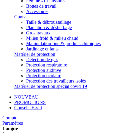
Femme - Chaussures
Bottes de travail
Accessoires
Gants
Taille & débroussaillage
Plantation & désherbage
Gros travaux
Milieu froid & milieu chaud
Manipulation fine & produits chimiques
Jardinage enfants
Matériel de protection
Détection de gaz
Protection respiratoire
Protection auditive
Protection oculaire
Protection des travailleurs isolés
Matériel de protection spécial covid-19
NOUVEAU
PROMOTIONS
Conseils E-viti
Compte
Paramètres
Langue