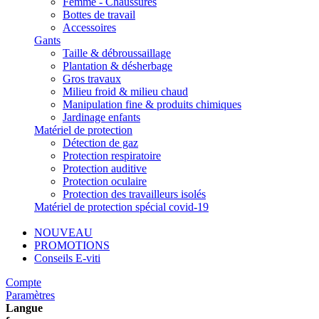
Femme - Chaussures
Bottes de travail
Accessoires
Gants
Taille & débroussaillage
Plantation & désherbage
Gros travaux
Milieu froid & milieu chaud
Manipulation fine & produits chimiques
Jardinage enfants
Matériel de protection
Détection de gaz
Protection respiratoire
Protection auditive
Protection oculaire
Protection des travailleurs isolés
Matériel de protection spécial covid-19
NOUVEAU
PROMOTIONS
Conseils E-viti
Compte
Paramètres
Langue