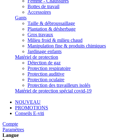
Femme - Chaussures
Bottes de travail
Accessoires
Gants
Taille & débroussaillage
Plantation & désherbage
Gros travaux
Milieu froid & milieu chaud
Manipulation fine & produits chimiques
Jardinage enfants
Matériel de protection
Détection de gaz
Protection respiratoire
Protection auditive
Protection oculaire
Protection des travailleurs isolés
Matériel de protection spécial covid-19
NOUVEAU
PROMOTIONS
Conseils E-viti
Compte
Paramètres
Langue