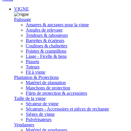
VIGNE
Palissage
Amarres & ancrages pour la vigne
Agrafes de relevage
Tendeurs & rabouteurs
Barrettes & écarteurs
Coulisses & chaînettes
Pointes & crampillons
Liage - Ficelle & liens
Piquets
Tuteurs
Fil à vigne
Plantation & Protections
Matériel de plantation
Manchons de protection
Filets de protection & accessoires
Taille de la vigne
Sécateur de vigne
Sécateurs - Accessoires et pièces de rechange
Sièges de vigne
Pulvérisateurs
Vendanges
Matériel de vendanges