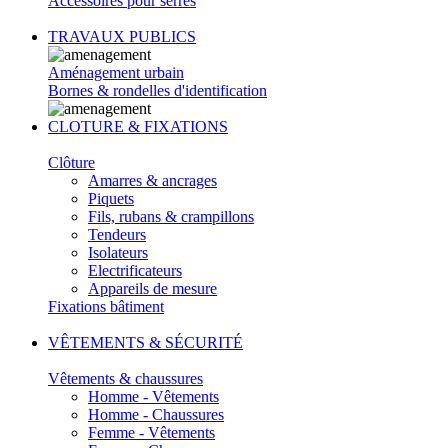
Accessoires pour serres
TRAVAUX PUBLICS
Aménagement urbain
Bornes & rondelles d'identification
CLOTURE & FIXATIONS
Clôture
Amarres & ancrages
Piquets
Fils, rubans & crampillons
Tendeurs
Isolateurs
Electrificateurs
Appareils de mesure
Fixations bâtiment
VÊTEMENTS & SÉCURITÉ
Vêtements & chaussures
Homme - Vêtements
Homme - Chaussures
Femme - Vêtements