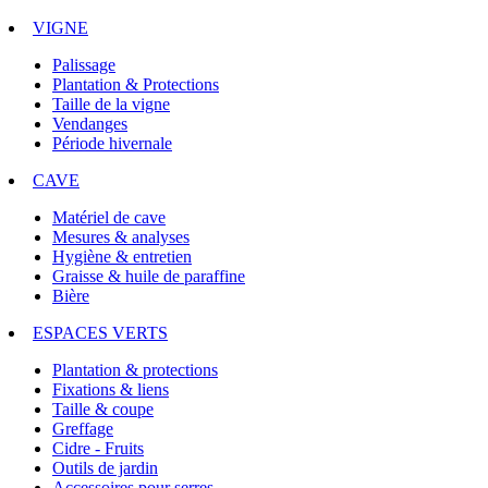
VIGNE
Palissage
Plantation & Protections
Taille de la vigne
Vendanges
Période hivernale
CAVE
Matériel de cave
Mesures & analyses
Hygiène & entretien
Graisse & huile de paraffine
Bière
ESPACES VERTS
Plantation & protections
Fixations & liens
Taille & coupe
Greffage
Cidre - Fruits
Outils de jardin
Accessoires pour serres