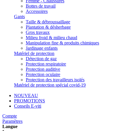
Femme - Chaussures
Bottes de travail
Accessoires
Gants
Taille & débroussaillage
Plantation & désherbage
Gros travaux
Milieu froid & milieu chaud
Manipulation fine & produits chimiques
Jardinage enfants
Matériel de protection
Détection de gaz
Protection respiratoire
Protection auditive
Protection oculaire
Protection des travailleurs isolés
Matériel de protection spécial covid-19
NOUVEAU
PROMOTIONS
Conseils E-viti
Compte
Paramètres
Langue