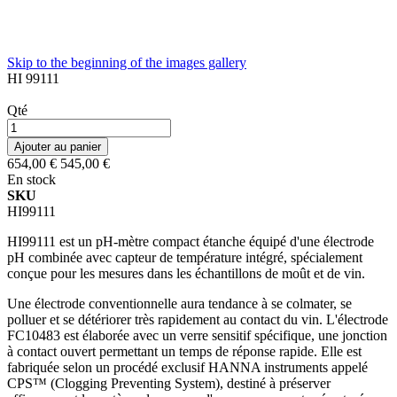
Skip to the beginning of the images gallery
HI 99111
Qté
Ajouter au panier
654,00 €
545,00 €
En stock
SKU
HI99111
HI99111 est un pH-mètre compact étanche équipé d'une électrode
pH combinée avec capteur de température intégré, spécialement
conçue pour les mesures dans les échantillons de moût et de vin.
Une électrode conventionnelle aura tendance à se colmater, se
polluer et se détériorer très rapidement au contact du vin. L'électrode
FC10483 est élaborée avec un verre sensitif spécifique, une jonction
à contact ouvert permettant un temps de réponse rapide. Elle est
fabriquée selon un procédé exclusif HANNA instruments appelé
CPS™ (Clogging Preventing System), destiné à préserver