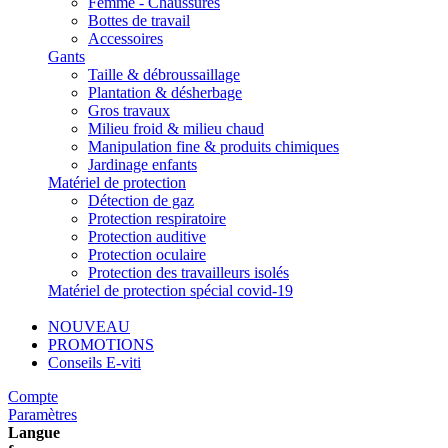
Femme - Chaussures
Bottes de travail
Accessoires
Gants
Taille & débroussaillage
Plantation & désherbage
Gros travaux
Milieu froid & milieu chaud
Manipulation fine & produits chimiques
Jardinage enfants
Matériel de protection
Détection de gaz
Protection respiratoire
Protection auditive
Protection oculaire
Protection des travailleurs isolés
Matériel de protection spécial covid-19
NOUVEAU
PROMOTIONS
Conseils E-viti
Compte
Paramètres
Langue