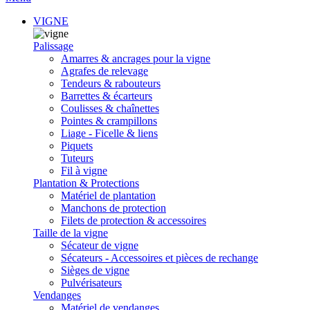
VIGNE
Palissage
Amarres & ancrages pour la vigne
Agrafes de relevage
Tendeurs & rabouteurs
Barrettes & écarteurs
Coulisses & chaînettes
Pointes & crampillons
Liage - Ficelle & liens
Piquets
Tuteurs
Fil à vigne
Plantation & Protections
Matériel de plantation
Manchons de protection
Filets de protection & accessoires
Taille de la vigne
Sécateur de vigne
Sécateurs - Accessoires et pièces de rechange
Sièges de vigne
Pulvérisateurs
Vendanges
Matériel de vendanges