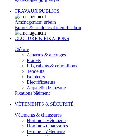
Accessoires pour serres
TRAVAUX PUBLICS
Aménagement urbain
Bornes & rondelles d'identification
CLOTURE & FIXATIONS
Clôture
Amarres & ancrages
Piquets
Fils, rubans & crampillons
Tendeurs
Isolateurs
Electrificateurs
Appareils de mesure
Fixations bâtiment
VÊTEMENTS & SÉCURITÉ
Vêtements & chaussures
Homme - Vêtements
Homme - Chaussures
Femme - Vêtements