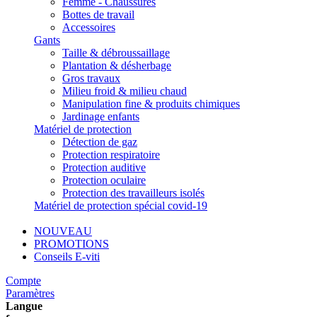
Femme - Chaussures
Bottes de travail
Accessoires
Gants
Taille & débroussaillage
Plantation & désherbage
Gros travaux
Milieu froid & milieu chaud
Manipulation fine & produits chimiques
Jardinage enfants
Matériel de protection
Détection de gaz
Protection respiratoire
Protection auditive
Protection oculaire
Protection des travailleurs isolés
Matériel de protection spécial covid-19
NOUVEAU
PROMOTIONS
Conseils E-viti
Compte
Paramètres
Langue