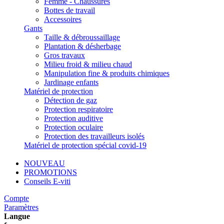
Femme - Chaussures
Bottes de travail
Accessoires
Gants
Taille & débroussaillage
Plantation & désherbage
Gros travaux
Milieu froid & milieu chaud
Manipulation fine & produits chimiques
Jardinage enfants
Matériel de protection
Détection de gaz
Protection respiratoire
Protection auditive
Protection oculaire
Protection des travailleurs isolés
Matériel de protection spécial covid-19
NOUVEAU
PROMOTIONS
Conseils E-viti
Compte
Paramètres
Langue