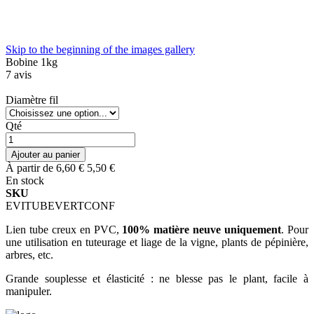
Skip to the beginning of the images gallery
Bobine 1kg
7
avis
Diamètre fil
Qté
Ajouter au panier
À partir de
6,60 €
5,50 €
En stock
SKU
EVITUBEVERTCONF
Lien tube creux en PVC,
100% matière neuve uniquement
. Pour
une utilisation en tuteurage et liage de la vigne, plants de pépinière,
arbres, etc.
Grande souplesse et élasticité : ne blesse pas le plant, facile à
manipuler.