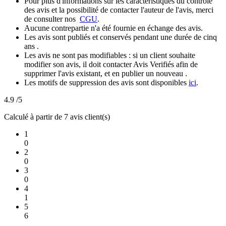
Pour plus d'informations sur les caractéristiques du contrôle
des avis et la possibilité de contacter l'auteur de l'avis, merci
de consulter nos
CGU
.
Aucune contrepartie n'a été fournie en échange des avis.
Les avis sont publiés et conservés pendant une durée de cinq
ans .
Les avis ne sont pas modifiables : si un client souhaite
modifier son avis, il doit contacter Avis Verifiés afin de
supprimer l'avis existant, et en publier un nouveau .
Les motifs de suppression des avis sont disponibles
ici
.
4.9
/5
Calculé à partir de 7 avis client(s)
1
0
2
0
3
0
4
1
5
6