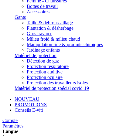
Femme - Chaussures
Bottes de travail
Accessoires
Gants
Taille & débroussaillage
Plantation & désherbage
Gros travaux
Milieu froid & milieu chaud
Manipulation fine & produits chimiques
Jardinage enfants
Matériel de protection
Détection de gaz
Protection respiratoire
Protection auditive
Protection oculaire
Protection des travailleurs isolés
Matériel de protection spécial covid-19
NOUVEAU
PROMOTIONS
Conseils E-viti
Compte
Paramètres
Langue