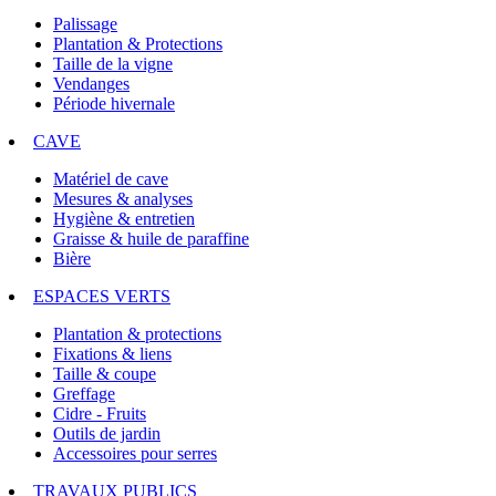
Palissage
Plantation & Protections
Taille de la vigne
Vendanges
Période hivernale
CAVE
Matériel de cave
Mesures & analyses
Hygiène & entretien
Graisse & huile de paraffine
Bière
ESPACES VERTS
Plantation & protections
Fixations & liens
Taille & coupe
Greffage
Cidre - Fruits
Outils de jardin
Accessoires pour serres
TRAVAUX PUBLICS