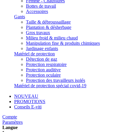
Femme - Chaussures
Bottes de travail
Accessoires
Gants
Taille & débroussaillage
Plantation & désherbage
Gros travaux
Milieu froid & milieu chaud
Manipulation fine & produits chimiques
Jardinage enfants
Matériel de protection
Détection de gaz
Protection respiratoire
Protection auditive
Protection oculaire
Protection des travailleurs isolés
Matériel de protection spécial covid-19
NOUVEAU
PROMOTIONS
Conseils E-viti
Compte
Paramètres
Langue