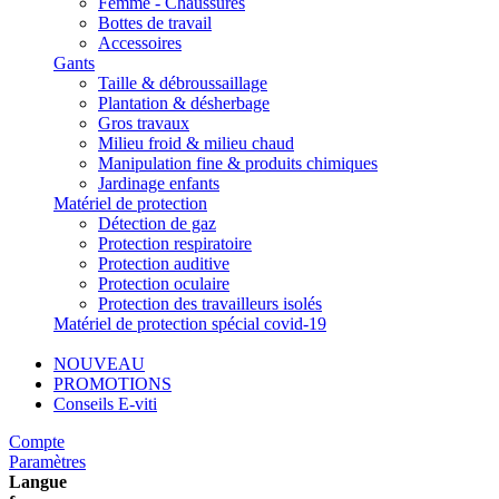
Femme - Chaussures
Bottes de travail
Accessoires
Gants
Taille & débroussaillage
Plantation & désherbage
Gros travaux
Milieu froid & milieu chaud
Manipulation fine & produits chimiques
Jardinage enfants
Matériel de protection
Détection de gaz
Protection respiratoire
Protection auditive
Protection oculaire
Protection des travailleurs isolés
Matériel de protection spécial covid-19
NOUVEAU
PROMOTIONS
Conseils E-viti
Compte
Paramètres
Langue