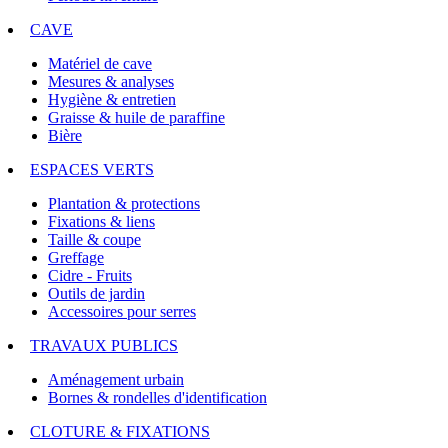
CAVE
Matériel de cave
Mesures & analyses
Hygiène & entretien
Graisse & huile de paraffine
Bière
ESPACES VERTS
Plantation & protections
Fixations & liens
Taille & coupe
Greffage
Cidre - Fruits
Outils de jardin
Accessoires pour serres
TRAVAUX PUBLICS
Aménagement urbain
Bornes & rondelles d'identification
CLOTURE & FIXATIONS