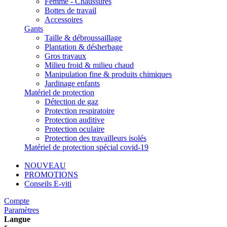
Femme - Chaussures
Bottes de travail
Accessoires
Gants
Taille & débroussaillage
Plantation & désherbage
Gros travaux
Milieu froid & milieu chaud
Manipulation fine & produits chimiques
Jardinage enfants
Matériel de protection
Détection de gaz
Protection respiratoire
Protection auditive
Protection oculaire
Protection des travailleurs isolés
Matériel de protection spécial covid-19
NOUVEAU
PROMOTIONS
Conseils E-viti
Compte
Paramètres
Langue