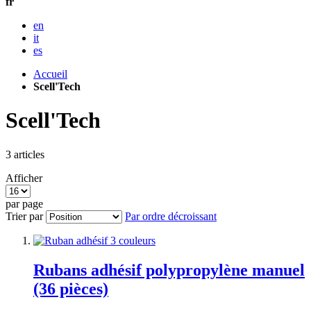
fr
en
it
es
Accueil
Scell'Tech
Scell'Tech
3
articles
Afficher
par page
Trier par
Par ordre décroissant
Rubans adhésif polypropylène manuel
(36 pièces)