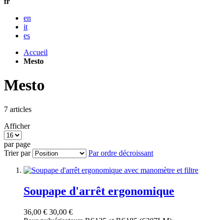
fr
en
it
es
Accueil
Mesto
Mesto
7
articles
Afficher
par page
Trier par
Par ordre décroissant
Soupape d'arrêt ergonomique
36,00 €
30,00 €