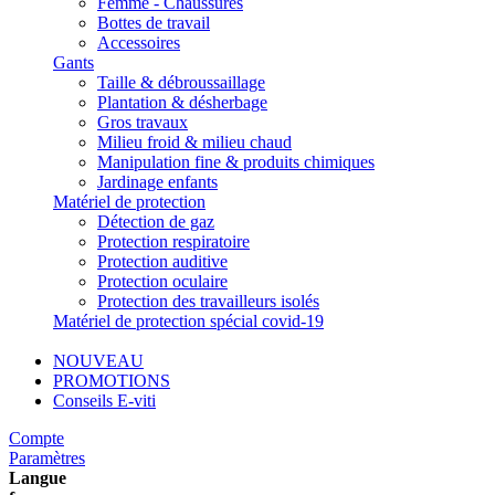
Femme - Chaussures
Bottes de travail
Accessoires
Gants
Taille & débroussaillage
Plantation & désherbage
Gros travaux
Milieu froid & milieu chaud
Manipulation fine & produits chimiques
Jardinage enfants
Matériel de protection
Détection de gaz
Protection respiratoire
Protection auditive
Protection oculaire
Protection des travailleurs isolés
Matériel de protection spécial covid-19
NOUVEAU
PROMOTIONS
Conseils E-viti
Compte
Paramètres
Langue