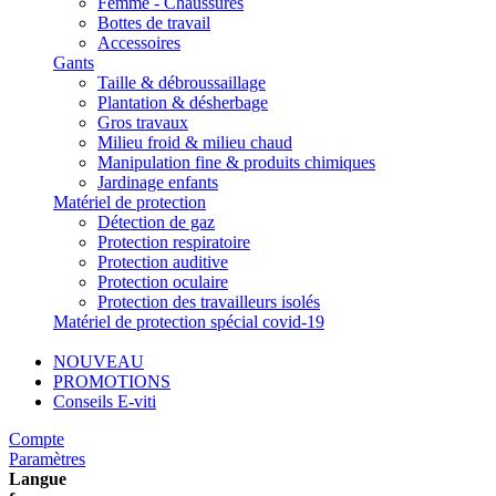
Femme - Chaussures
Bottes de travail
Accessoires
Gants
Taille & débroussaillage
Plantation & désherbage
Gros travaux
Milieu froid & milieu chaud
Manipulation fine & produits chimiques
Jardinage enfants
Matériel de protection
Détection de gaz
Protection respiratoire
Protection auditive
Protection oculaire
Protection des travailleurs isolés
Matériel de protection spécial covid-19
NOUVEAU
PROMOTIONS
Conseils E-viti
Compte
Paramètres
Langue