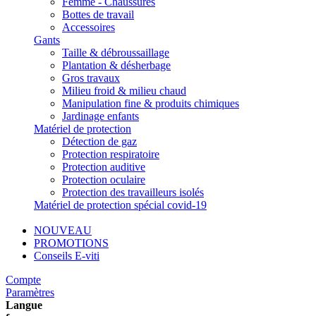
Femme - Chaussures
Bottes de travail
Accessoires
Gants
Taille & débroussaillage
Plantation & désherbage
Gros travaux
Milieu froid & milieu chaud
Manipulation fine & produits chimiques
Jardinage enfants
Matériel de protection
Détection de gaz
Protection respiratoire
Protection auditive
Protection oculaire
Protection des travailleurs isolés
Matériel de protection spécial covid-19
NOUVEAU
PROMOTIONS
Conseils E-viti
Compte
Paramètres
Langue