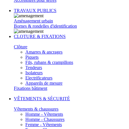
Accessoires pour serres
TRAVAUX PUBLICS
Aménagement urbain
Bornes & rondelles d'identification
CLOTURE & FIXATIONS
Clôture
Amarres & ancrages
Piquets
Fils, rubans & crampillons
Tendeurs
Isolateurs
Electrificateurs
Appareils de mesure
Fixations bâtiment
VÊTEMENTS & SÉCURITÉ
Vêtements & chaussures
Homme - Vêtements
Homme - Chaussures
Femme - Vêtements