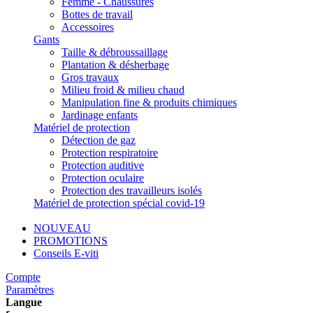
Femme - Chaussures
Bottes de travail
Accessoires
Gants
Taille & débroussaillage
Plantation & désherbage
Gros travaux
Milieu froid & milieu chaud
Manipulation fine & produits chimiques
Jardinage enfants
Matériel de protection
Détection de gaz
Protection respiratoire
Protection auditive
Protection oculaire
Protection des travailleurs isolés
Matériel de protection spécial covid-19
NOUVEAU
PROMOTIONS
Conseils E-viti
Compte
Paramètres
Langue