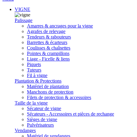
VIGNE
Palissage
Amarres & ancrages pour la vigne
Agrafes de relevage
Tendeurs & rabouteurs
Barrettes & écarteurs
Coulisses & chaînettes
Pointes & crampillons
Liage - Ficelle & liens
Piquets
Tuteurs
Fil à vigne
Plantation & Protections
Matériel de plantation
Manchons de protection
Filets de protection & accessoires
Taille de la vigne
Sécateur de vigne
Sécateurs - Accessoires et pièces de rechange
Sièges de vigne
Pulvérisateurs
Vendanges
Matériel de vendanges