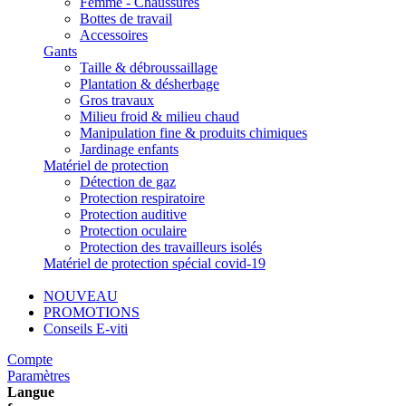
Femme - Chaussures
Bottes de travail
Accessoires
Gants
Taille & débroussaillage
Plantation & désherbage
Gros travaux
Milieu froid & milieu chaud
Manipulation fine & produits chimiques
Jardinage enfants
Matériel de protection
Détection de gaz
Protection respiratoire
Protection auditive
Protection oculaire
Protection des travailleurs isolés
Matériel de protection spécial covid-19
NOUVEAU
PROMOTIONS
Conseils E-viti
Compte
Paramètres
Langue