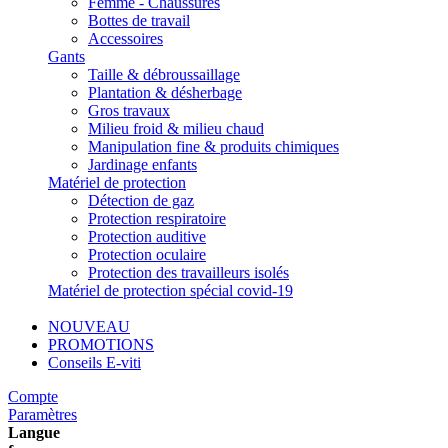
Femme - Chaussures
Bottes de travail
Accessoires
Gants
Taille & débroussaillage
Plantation & désherbage
Gros travaux
Milieu froid & milieu chaud
Manipulation fine & produits chimiques
Jardinage enfants
Matériel de protection
Détection de gaz
Protection respiratoire
Protection auditive
Protection oculaire
Protection des travailleurs isolés
Matériel de protection spécial covid-19
NOUVEAU
PROMOTIONS
Conseils E-viti
Compte
Paramètres
Langue