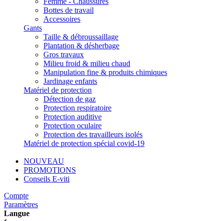
Femme - Chaussures
Bottes de travail
Accessoires
Gants
Taille & débroussaillage
Plantation & désherbage
Gros travaux
Milieu froid & milieu chaud
Manipulation fine & produits chimiques
Jardinage enfants
Matériel de protection
Détection de gaz
Protection respiratoire
Protection auditive
Protection oculaire
Protection des travailleurs isolés
Matériel de protection spécial covid-19
NOUVEAU
PROMOTIONS
Conseils E-viti
Compte
Paramètres
Langue