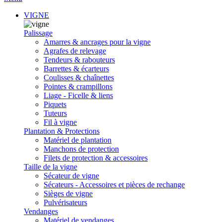
VIGNE
Palissage
Amarres & ancrages pour la vigne
Agrafes de relevage
Tendeurs & rabouteurs
Barrettes & écarteurs
Coulisses & chaînettes
Pointes & crampillons
Liage - Ficelle & liens
Piquets
Tuteurs
Fil à vigne
Plantation & Protections
Matériel de plantation
Manchons de protection
Filets de protection & accessoires
Taille de la vigne
Sécateur de vigne
Sécateurs - Accessoires et pièces de rechange
Sièges de vigne
Pulvérisateurs
Vendanges
Matériel de vendanges