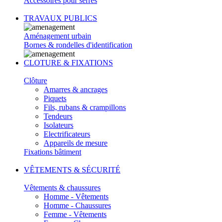
Accessoires pour serres
TRAVAUX PUBLICS
Aménagement urbain
Bornes & rondelles d'identification
CLOTURE & FIXATIONS
Clôture
Amarres & ancrages
Piquets
Fils, rubans & crampillons
Tendeurs
Isolateurs
Electrificateurs
Appareils de mesure
Fixations bâtiment
VÊTEMENTS & SÉCURITÉ
Vêtements & chaussures
Homme - Vêtements
Homme - Chaussures
Femme - Vêtements