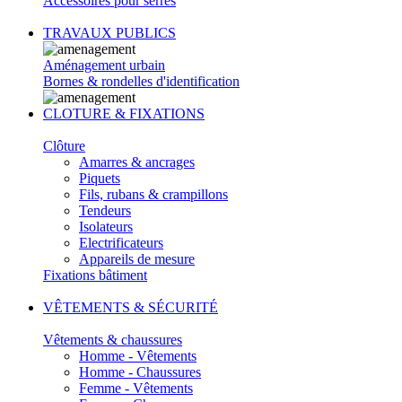
Accessoires pour serres
TRAVAUX PUBLICS
Aménagement urbain
Bornes & rondelles d'identification
CLOTURE & FIXATIONS
Clôture
Amarres & ancrages
Piquets
Fils, rubans & crampillons
Tendeurs
Isolateurs
Electrificateurs
Appareils de mesure
Fixations bâtiment
VÊTEMENTS & SÉCURITÉ
Vêtements & chaussures
Homme - Vêtements
Homme - Chaussures
Femme - Vêtements