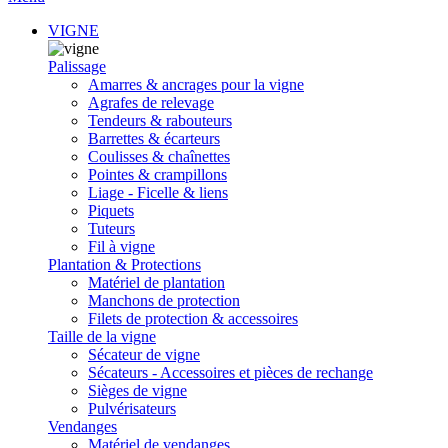
VIGNE
Palissage
Amarres & ancrages pour la vigne
Agrafes de relevage
Tendeurs & rabouteurs
Barrettes & écarteurs
Coulisses & chaînettes
Pointes & crampillons
Liage - Ficelle & liens
Piquets
Tuteurs
Fil à vigne
Plantation & Protections
Matériel de plantation
Manchons de protection
Filets de protection & accessoires
Taille de la vigne
Sécateur de vigne
Sécateurs - Accessoires et pièces de rechange
Sièges de vigne
Pulvérisateurs
Vendanges
Matériel de vendanges