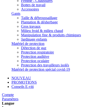
Femme - Chaussures
Bottes de travail
Accessoires
Gants
Taille & débroussaillage
Plantation & désherbage
Gros travaux
Milieu froid & milieu chaud
Manipulation fine & produits chimiques
Jardinage enfants
Matériel de protection
Détection de gaz
Protection respiratoire
Protection auditive
Protection oculaire
Protection des travailleurs isolés
Matériel de protection spécial covid-19
NOUVEAU
PROMOTIONS
Conseils E-viti
Compte
Paramètres
Langue