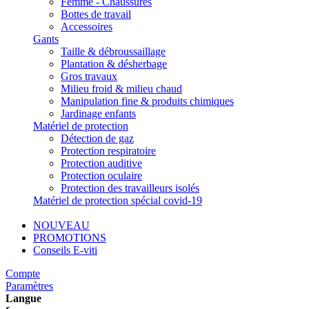
Femme - Chaussures
Bottes de travail
Accessoires
Gants
Taille & débroussaillage
Plantation & désherbage
Gros travaux
Milieu froid & milieu chaud
Manipulation fine & produits chimiques
Jardinage enfants
Matériel de protection
Détection de gaz
Protection respiratoire
Protection auditive
Protection oculaire
Protection des travailleurs isolés
Matériel de protection spécial covid-19
NOUVEAU
PROMOTIONS
Conseils E-viti
Compte
Paramètres
Langue