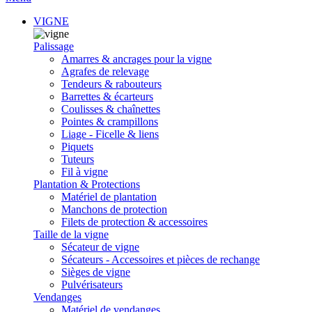
VIGNE
Palissage
Amarres & ancrages pour la vigne
Agrafes de relevage
Tendeurs & rabouteurs
Barrettes & écarteurs
Coulisses & chaînettes
Pointes & crampillons
Liage - Ficelle & liens
Piquets
Tuteurs
Fil à vigne
Plantation & Protections
Matériel de plantation
Manchons de protection
Filets de protection & accessoires
Taille de la vigne
Sécateur de vigne
Sécateurs - Accessoires et pièces de rechange
Sièges de vigne
Pulvérisateurs
Vendanges
Matériel de vendanges