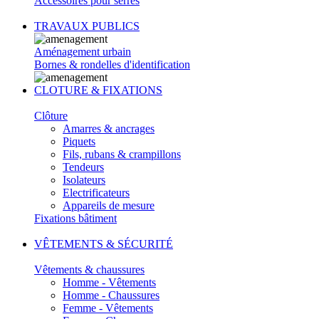
Accessoires pour serres
TRAVAUX PUBLICS
Aménagement urbain
Bornes & rondelles d'identification
CLOTURE & FIXATIONS
Clôture
Amarres & ancrages
Piquets
Fils, rubans & crampillons
Tendeurs
Isolateurs
Electrificateurs
Appareils de mesure
Fixations bâtiment
VÊTEMENTS & SÉCURITÉ
Vêtements & chaussures
Homme - Vêtements
Homme - Chaussures
Femme - Vêtements