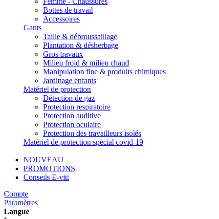
Femme - Chaussures
Bottes de travail
Accessoires
Gants
Taille & débroussaillage
Plantation & désherbage
Gros travaux
Milieu froid & milieu chaud
Manipulation fine & produits chimiques
Jardinage enfants
Matériel de protection
Détection de gaz
Protection respiratoire
Protection auditive
Protection oculaire
Protection des travailleurs isolés
Matériel de protection spécial covid-19
NOUVEAU
PROMOTIONS
Conseils E-viti
Compte
Paramètres
Langue