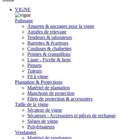
VIGNE
Palissage
Amarres & ancrages pour la vigne
Agrafes de relevage
Tendeurs & rabouteurs
Barrettes & écarteurs
Coulisses & chaînettes
Pointes & crampillons
Liage - Ficelle & liens
Piquets
Tuteurs
Fil à vigne
Plantation & Protections
Matériel de plantation
Manchons de protection
Filets de protection & accessoires
Taille de la vigne
Sécateur de vigne
Sécateurs - Accessoires et pièces de rechange
Sièges de vigne
Pulvérisateurs
Vendanges
Matériel de vendanges