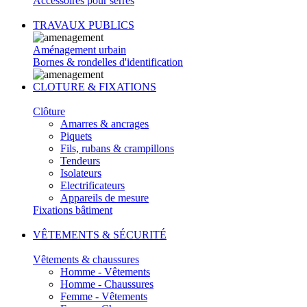
Accessoires pour serres
TRAVAUX PUBLICS
Aménagement urbain
Bornes & rondelles d'identification
CLOTURE & FIXATIONS
Clôture
Amarres & ancrages
Piquets
Fils, rubans & crampillons
Tendeurs
Isolateurs
Electrificateurs
Appareils de mesure
Fixations bâtiment
VÊTEMENTS & SÉCURITÉ
Vêtements & chaussures
Homme - Vêtements
Homme - Chaussures
Femme - Vêtements