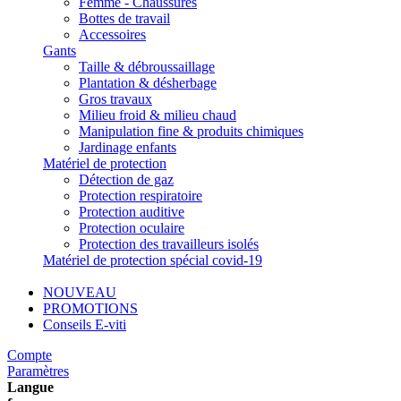
Femme - Chaussures
Bottes de travail
Accessoires
Gants
Taille & débroussaillage
Plantation & désherbage
Gros travaux
Milieu froid & milieu chaud
Manipulation fine & produits chimiques
Jardinage enfants
Matériel de protection
Détection de gaz
Protection respiratoire
Protection auditive
Protection oculaire
Protection des travailleurs isolés
Matériel de protection spécial covid-19
NOUVEAU
PROMOTIONS
Conseils E-viti
Compte
Paramètres
Langue