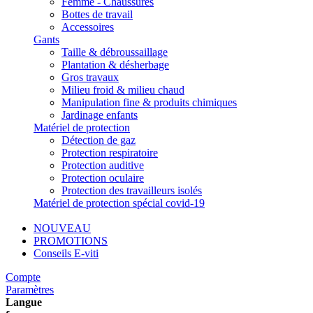
Femme - Chaussures
Bottes de travail
Accessoires
Gants
Taille & débroussaillage
Plantation & désherbage
Gros travaux
Milieu froid & milieu chaud
Manipulation fine & produits chimiques
Jardinage enfants
Matériel de protection
Détection de gaz
Protection respiratoire
Protection auditive
Protection oculaire
Protection des travailleurs isolés
Matériel de protection spécial covid-19
NOUVEAU
PROMOTIONS
Conseils E-viti
Compte
Paramètres
Langue