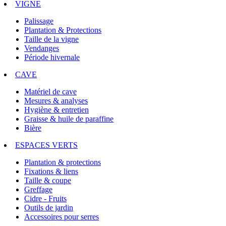
VIGNE
Palissage
Plantation & Protections
Taille de la vigne
Vendanges
Période hivernale
CAVE
Matériel de cave
Mesures & analyses
Hygiène & entretien
Graisse & huile de paraffine
Bière
ESPACES VERTS
Plantation & protections
Fixations & liens
Taille & coupe
Greffage
Cidre - Fruits
Outils de jardin
Accessoires pour serres